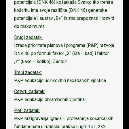
potencijala (DNK 46) košarkaša Svatko tko trenira
košarku ima svoje različite (DNK 46) genetske
potencijale i sustav „B+“ ih zna prepoznati i razviti
do maksimuma
Drugi zadatak:
Izrada prioriteta planova i programa (P&P) razvoja
DNK 46 po formuli faktor „X“ (šta – kad) i faktor
„Y“ (kako – koliko)! Zašto?
Treći zadatak:
P&P edukacije učinkovitih napadačkih vještina
Četvrti zadatak:
P&P edukacije obrambenih vještina
Peti zadatak:
P&P razigravanja igrača – pretvaranja košarkaških
fundamenata u rutinsku praksu u igri: 1×1, 2×2,