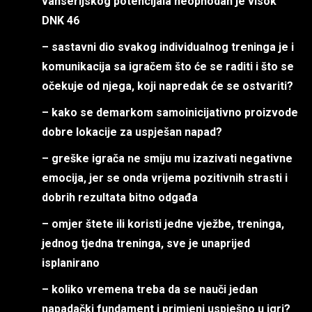
vanserijskog potencijala neophodan je visok
DNK 46
– sastavni dio svakog individualnog treninga je i
komunikacija sa igračem što će se raditi i što se
očekuje od njega, koji napredak će se ostvariti?
– kako se demarkom samoinicijativno proizvode
dobre lokacije za uspješan napad?
– greške igrača ne smiju mu izazivati negativne
emocija, jer se onda vrijema pozitivnih strasti i
dobrih rezultata bitno odgađa
– omjer štete ili koristi jedne vježbe, treninga,
jednog tjedna treninga, sve je unaprijed
isplanirano
– koliko vremena treba da se nauči jedan
napadački fundament i primjeni uspješno u igri?