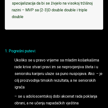
specijalizacija da bi se živjelo na visokoj tržišnoj
razini – MVP sa (2-3)D double double i triple
double
1. Pogrešni putevi:
Ukoliko se u pravo vrijeme sa mladim košarkašima
rade krive stvari pravi im se neprocjenjiva šteta i u
seniorsku karijeru ulaze sa puno nuspojava. Ako: – je
cilj proizvodnja timskih rezultata, a ne seniorskih
igrača
– se u adoloscentskoj dobi akcenat rada poklanja
obrani, a ne učenju napadačkih vještina