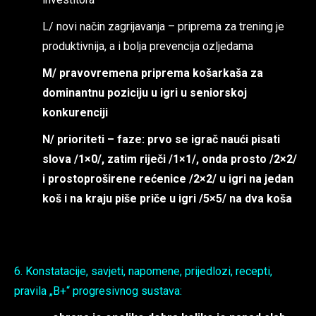
L/ novi način zagrijavanja – priprema za trening je
produktivnija, a i bolja prevencija ozljedama
M/ pravovremena priprema košarkaša za
dominantnu poziciju u igri u seniorskoj
konkurenciji
N/ prioriteti – faze: prvo se igrač naući pisati
slova /1×0/, zatim riječi /1×1/, onda prosto /2×2/
i prostoproširene rećenice /2×2/ u igri na jedan
koš i na kraju piše priče u igri /5×5/ na dva koša
6. Konstatacije, savjeti, napomene, prijedlozi, recepti,
pravila „B+“ progresivnog sustava: