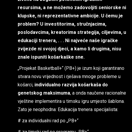
resursima, a ne možemo zadovoljiti seniorske ni
klupske, ni reprezentativne ambicije. U čemu je
problem? U investitorima, stručnjacima,
poslodavcima, kreatorima strategija, ciljevima, u
edukaciji trenera, . . . Ni najveće naše igračke
zvijezde ni svojoj djeci, a kamo li drugima, nisu
znale ispuniti košarkaške sne.
„Projekat Basketball+“ (PB+) je izum koji garantirano
stvara novu vrijednost i rješava mnoge probleme u
košarci,
individualno razvija košarkaša do
genetskog maksimuma
, a onda naučene racionalne
vještine implementira u timsku igru umjesto šablona.
Zato je neophodna: Edukacija trenera specijalista:
# za individualni rad po „PB+“
# za timski rad po programu „PB+“