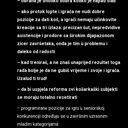
– obrana je onoliko dobra koliko je napad slab
– ako protok lopte i igrača ne nudi dobre
pozicije za dati koš, a igrači nemaju učinkovite
kreacije sa tri izlaza: precizan šut, nepredvidive
asistencije i prodore sa širokim dijapazonom
zicer završetaka, onda je tim u problemu i
daleko od radosti
– kad treniraš, a ne znaš unaprijed rezultat toga
rada bolje je da ne gubiš vrijeme i svoje i igrača.
Uzalud ti trud!
– da bi uspjela reforma svi košarkaški subjekti
se moraju totalno resetirati
– programirane pozicije za igru u seniorskoj
konkurenciji određuju se u završnim uzrasnim
mladim kategorijama