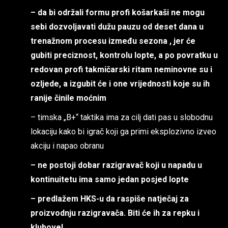
– da bi održali formu profi košarkaši ne mogu
sebi dozvoljavati dužu pauzu od deset dana u
trenažnom procesu između sezona , jer će
gubiti preciznost, kontrolu lopte, a po povratku u
redovan profi takmičarski ritam neminovne su i
ozljede, a izgubit će i one vrijednosti koje su ih
ranije činile moćnim
– timska „B+“ taktika ima za cilj dati pas u slobodnu
lokaciju kako bi igrač koji ga primi eksplozivno izveo
akciju i napao obranu
– ne postoji dobar razigravač koji u napadu u
kontinuitetu ima samo jedan posjed lopte
– predlažem HKS-u da raspiše natječaj za
proizvodnju razigravača. Biti će ih za repku i
klubove!