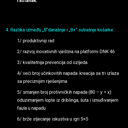
rastanak.
4. Razlika između „B“današnje i „B+“ sutrašnje košarke:
1/ produktivniji rad
2/ razvoj inovativnih vještina na platformi DNK 46
3/ kvalitetnija prevencija od ozljeda
4/ veći broj učinkovitih napada: kreacija sa tri izlaza
sa preciznijim riješenjima
5/ smanjen broj protivničkih napada (80 – y = x):
oduzimanjem lopte iz driblinga, šuta i iznuđivanjem
faula u napadu
6/ brže stjecanje iskustva u igri 5×5