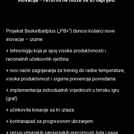
inovacija – reformi ne može se ići naprijed!
Projekat Basketballplus („PB+“) donosi košarci nove
inovacije – izume:
+ tehnologiju koja je spoj visoke produktivnosti i
racionalnih učinkovitih vještina
+ novi način zagrijavanja za trening do radne temperature,
visoka produktivnost i sigurna prevencija povredama
+ implementacija individualnih vrijednosti u timsku igru
(graf)
+ učinkovite kreacije sa tri izlaza
+ kontranapad sa progresivnim ubrzanjem
+ razvoj vrhunskih vanserijskih preciznosti šuta i pasa