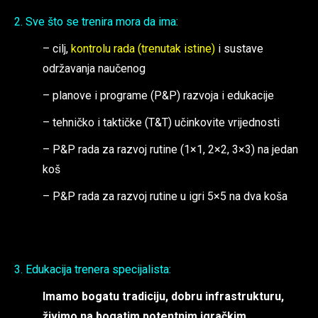
2. Sve što se trenira mora da ima:
– cilj,
kontrolu rada (trenutak istine)
i sustave
održavanja naučenog
– planove i programe (P&P) razvoja i edukacije
– tehničko i taktičke (T&T) učinkovite vrijednosti
– P&P rada za razvoj rutine (1×1, 2×2, 3×3) na jedan
koš
– P&P rada za razvoj rutine u igri 5×5 na dva koša
3. Edukacija trenera specijalista:
Imamo bogatu tradiciju, dobru infrastrukturu,
živimo na bogatim potentnim igračkim