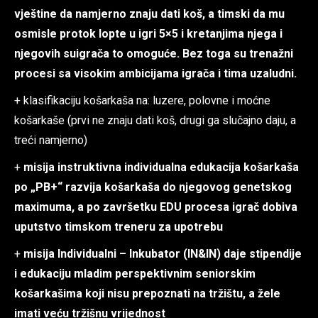
vještine da namjerno znaju dati koš, a timski da mu
osmisle protok lopte u igri 5×5 i kretanjima njega i
njegovih suigrača to omoguće. Bez toga su trenažni
procesi sa visokim ambicijama igrača i tima uzaludni.
+ klasifikaciju košarkaša na: luzere, polovne i moćne
košarkaše (prvi ne znaju dati koš, drugi ga slučajno daju, a
treći namjerno)
+
misija instruktivna individualna edukacija košarkaša
po „PB+“ razvija košarkaša do njegovog genetskog
maximuma, a po završetku EDU procesa igrač dobiva
uputstvo timskom treneru za upotrebu
+
misija Individualni – Inkubator (IN&IN) daje stipendije
i edukaciju mladim perspektivnim seniorskim
košarkašima koji nisu prepoznati na tržištu, a žele
imati veću tržišnu vrijednost