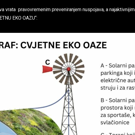
 prava vrata pravovremenim preveniranjem nuspojava, a najaktivniji
IJETNU EKO OAZU“: