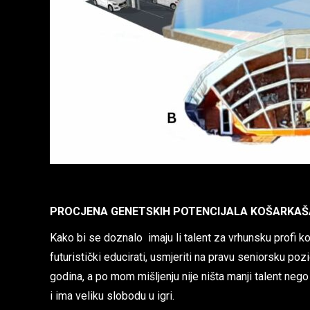
PROCJENA GENETSKIH POTENCIJALA KOŠARKAŠA
Kako bi se doznalo imaju li talent za vrhunsku profi koš
futuristički educirati, usmjeriti na pravu seniorsku p
godina, a po mom mišljenju nije ništa manji talent neg
i ima veliku slobodu u igri.