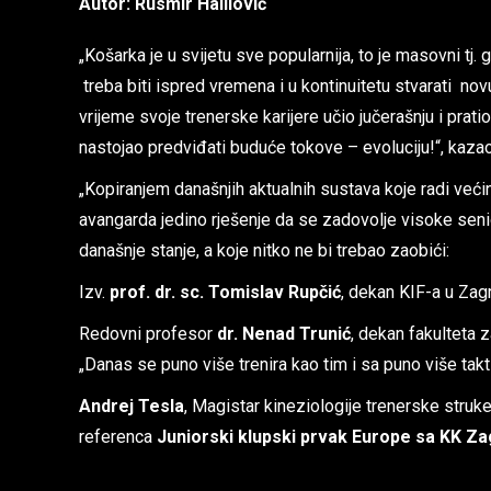
Autor: Rusmir Halilović
„Košarka je u svijetu sve popularnija, to je masovni tj.
treba biti ispred vremena i u kontinuitetu stvarati no
vrijeme svoje trenerske karijere učio jučerašnju i pra
nastojao predviđati buduće tokove – evoluciju!“, kazao
„Kopiranjem današnjih aktualnih sustava koje radi veći
avangarda jedino rješenje da se zadovolje visoke senio
današnje stanje, a koje nitko ne bi trebao zaobići:
Izv.
prof. dr. sc. Tomislav Rupčić
, dekan KIF-a u Zagr
Redovni profesor
dr. Nenad Trunić
, dekan fakulteta
„Danas se puno više trenira kao tim i sa puno više takt
Andrej Tesla
, Magistar kineziologije trenerske stru
referenca
Juniorski klupski prvak Europe sa KK Z