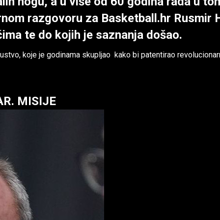
lih nogu, a u više od 60 godina rada u to
širnom razgovoru za Basketball.hr Rusmir 
čima te do kojih je saznanja došao.
skustvo, koje je godinama skupljao kako bi patentirao revolucionar
R. MISIJE