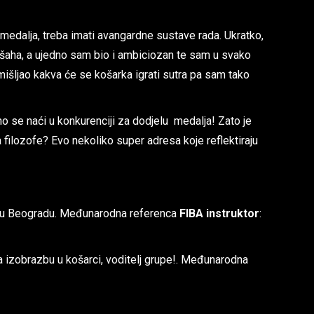
ča medalja, treba imati avangardne sustave rada. Ukratko,
z šaha, a ujedno sam bio i ambiciozan te sam u svako
mišljao kakva će se košarka igrati sutra pa sam tako
no se naći u konkurenciji za dodjelu medalja! Zato je
 filozofe? Evo nekoliko super adresa koje reflektiraju
um u Beogradu. Međunarodna referenca
FIBA instruktor
:
a izobrazbu u košarci, voditelj grupe!. Međunarodna