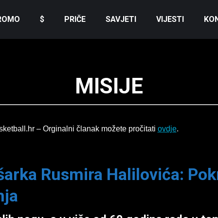
ROMO
$
PRIČE
SAVJETI
VIJESTI
KO
MISIJE
sketball.hr – Orginalni članak možete pročitati
ovdje
.
šarka Rusmira Halilovića: Pok
nja