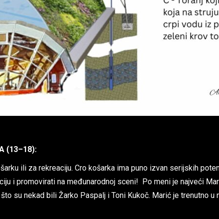
 (13–18):
arku ili za rekreaciju. Cro košarka ima puno izvan serijskih potenci
oziciju i promovirati na međunarodnoj sceni! Po meni je najveći M
o što su nekad bili Žarko Paspalj i Toni Kukoč. Marić je trenutno