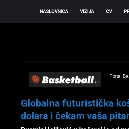
NASLOVNICA
VIZIJA
CV
P
Portal Ba
Globalna futuristička ko
dolara i čekam vaša pita