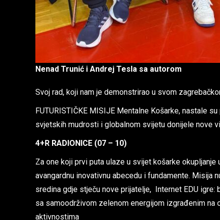
Nenad Trunić i Andrej Tesla sa autorom
Svoj rad, koji nam je demonstrirao u svom zagrebačkom 
FUTURISTIČKE MISIJE Mentalne Košarke, nastale su p
svjetskih mudrosti i globalnom svijetu donijele nove viz
4+R RADIONICE (07 – 10)
Za one koji prvi puta ulaze u svijet košarke okupljanje 
avangardnu inovativnu abecedu i fundamente. Misija nudi
sredina gdje stječu nove prijatelje, Internet EDU ig
sa samoodrživom zelenom energijom izgrađenim na otv
aktivnostima