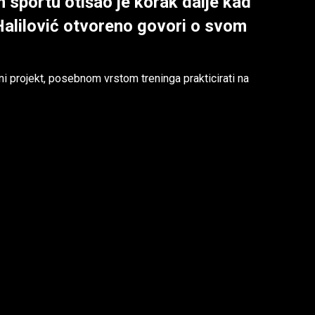
m sportu otišao je korak dalje kad
Halilović otvoreno govori o svom
ni projekt, posebnom vrstom treninga prakticirati na