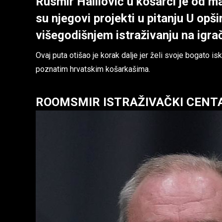
Rusmir Halilović u košarci je od ma
su njegovi projekti u pitanju U op
višegodišnjem istraživanju na igra
Ovaj puta otišao je korak dalje jer želi svoje bogato i
poznatim hrvatskim košarkašima.
ROOMSMIR ISTRAŽIVAČKI CENTA