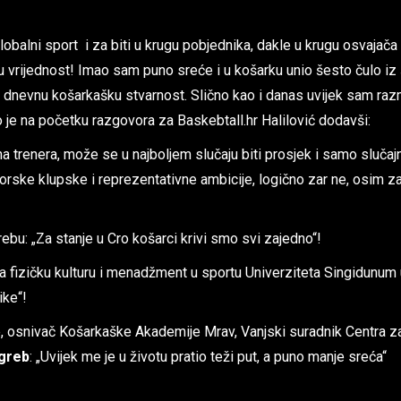
 globalni sport i za biti u krugu pobjednika, dakle u krugu osvaja
vu vrijednost! Imao sam puno sreće i u košarku unio šesto čulo i
tio dnevnu košarkašku stvarnost. Slično kao i danas uvijek sam raz
 je na početku razgovora za Baskebtall.hr Halilović dodavši:
na trenera, može se u najboljem slučaju biti prosjek i samo slučaj
rske klupske i reprezentativne ambicije, logično zar ne, osim za
ebu: „Za stanje u Cro košarci krivi smo svi zajedno“!
 za fizičku kulturu i menadžment u sportu Univerziteta Singidun
ike“!
ke, osnivač Košarkaške Akademije Mrav, Vanjski suradnik Centra z
agreb
: „Uvijek me je u životu pratio teži put, a puno manje sreća“