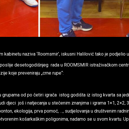
kabinetu naziva ‘Roomsmir’, iskusni Halilović tako je podjelio u 
oslije desetogodišnjeg rada u ROOMSMIR istraživačkom centru 
ije koje preveniraju „crne rupe“:
u grupama od po četiri igrača istog godišta iz istog kvarta sa jed
 djeci još i natjecanja u stečenim znanjima i igrama 1×1, 2×2, 3×3
re: bonton, ekologija, prva pomoć, …, sudjelovanja u društvenim 
orenim košarkaškim poligonima, nadamo se u svom kvartu. Upiši